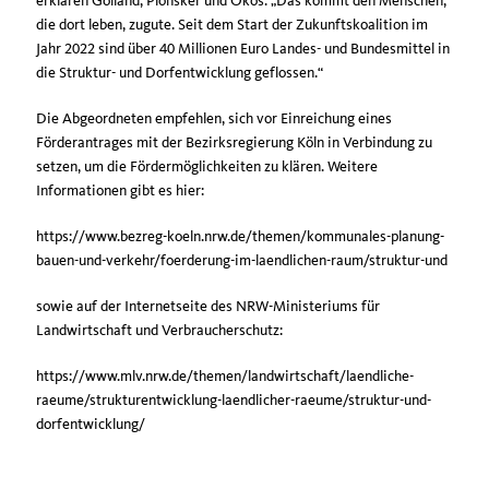
erklären Golland, Plonsker und Okos. „Das kommt den Menschen,
die dort leben, zugute. Seit dem Start der Zukunftskoalition im
Jahr 2022 sind über 40 Millionen Euro Landes- und Bundesmittel in
die Struktur- und Dorfentwicklung geflossen.“
Die Abgeordneten empfehlen, sich vor Einreichung eines
Förderantrages mit der Bezirksregierung Köln in Verbindung zu
setzen, um die Fördermöglichkeiten zu klären. Weitere
Informationen gibt es hier:
https://www.bezreg-koeln.nrw.de/themen/kommunales-planung-
bauen-und-verkehr/foerderung-im-laendlichen-raum/struktur-und
sowie auf der Internetseite des NRW-Ministeriums für
Landwirtschaft und Verbraucherschutz:
https://www.mlv.nrw.de/themen/landwirtschaft/laendliche-
raeume/strukturentwicklung-laendlicher-raeume/struktur-und-
dorfentwicklung/