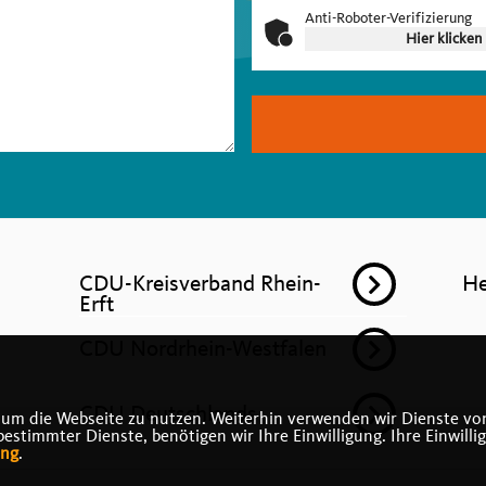
Anti-Roboter-Verifizierung
Hier klicken
CDU-Kreisverband Rhein-
He
Erft
CDU Nordrhein-Westfalen
CDU Deutschlands
 um die Webseite zu nutzen. Weiterhin verwenden wir Dienste von
timmter Dienste, benötigen wir Ihre Einwilligung. Ihre Einwilli
ung
.