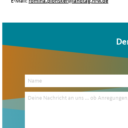
E-Mail:
romina.plonsker@landtag.nrw.de
Der