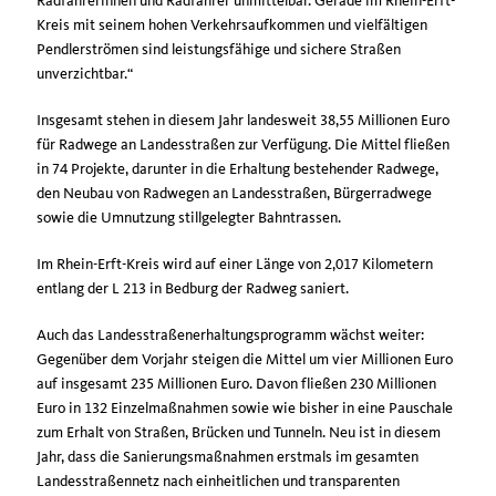
Radfahrerinnen und Radfahrer unmittelbar. Gerade im Rhein-Erft-
Kreis mit seinem hohen Verkehrsaufkommen und vielfältigen
Pendlerströmen sind leistungsfähige und sichere Straßen
unverzichtbar.“
Insgesamt stehen in diesem Jahr landesweit 38,55 Millionen Euro
für Radwege an Landesstraßen zur Verfügung. Die Mittel fließen
in 74 Projekte, darunter in die Erhaltung bestehender Radwege,
den Neubau von Radwegen an Landesstraßen, Bürgerradwege
sowie die Umnutzung stillgelegter Bahntrassen.
Im Rhein-Erft-Kreis wird auf einer Länge von 2,017 Kilometern
entlang der L 213 in Bedburg der Radweg saniert.
Auch das Landesstraßenerhaltungsprogramm wächst weiter:
Gegenüber dem Vorjahr steigen die Mittel um vier Millionen Euro
auf insgesamt 235 Millionen Euro. Davon fließen 230 Millionen
Euro in 132 Einzelmaßnahmen sowie wie bisher in eine Pauschale
zum Erhalt von Straßen, Brücken und Tunneln. Neu ist in diesem
Jahr, dass die Sanierungsmaßnahmen erstmals im gesamten
Landesstraßennetz nach einheitlichen und transparenten