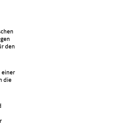
ischen
igen
ür den
 einer
n die
d
r