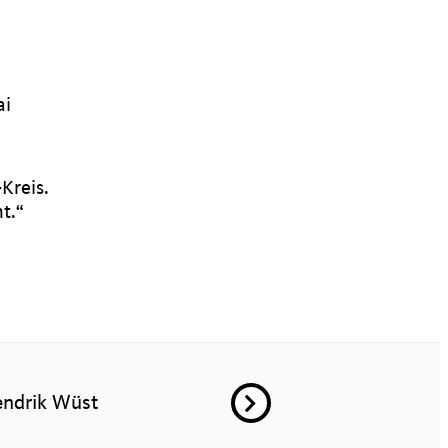
ai
Kreis.
t.“
ndrik Wüst