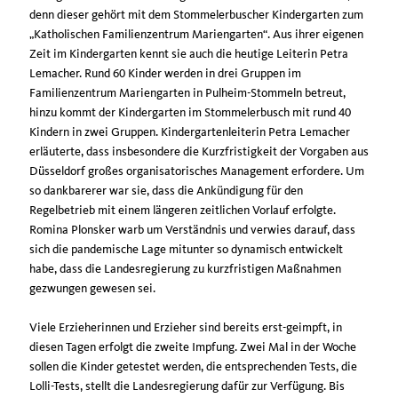
denn dieser gehört mit dem Stommelerbuscher Kindergarten zum
Katholischen Familienzentrum Mariengarten“. Aus ihrer eigenen
Zeit im Kindergarten kennt sie auch die heutige Leiterin Petra
Lemacher. Rund 60 Kinder werden in drei Gruppen im
Familienzentrum Mariengarten in Pulheim-Stommeln betreut,
hinzu kommt der Kindergarten im Stommelerbusch mit rund 40
Kindern in zwei Gruppen. Kindergartenleiterin Petra Lemacher
erläuterte, dass insbesondere die Kurzfristigkeit der Vorgaben aus
Düsseldorf großes organisatorisches Management erfordere. Um
so dankbarerer war sie, dass die Ankündigung für den
Regelbetrieb mit einem längeren zeitlichen Vorlauf erfolgte.
Romina Plonsker warb um Verständnis und verwies darauf, dass
sich die pandemische Lage mitunter so dynamisch entwickelt
habe, dass die Landesregierung zu kurzfristigen Maßnahmen
gezwungen gewesen sei.
Viele Erzieherinnen und Erzieher sind bereits erst-geimpft, in
diesen Tagen erfolgt die zweite Impfung. Zwei Mal in der Woche
sollen die Kinder getestet werden, die entsprechenden Tests, die
Lolli-Tests, stellt die Landesregierung dafür zur Verfügung. Bis