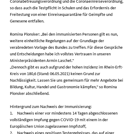
Coronabetreuungsverordnung und die Coronaeinreiseverordnung,
so dass auch die Testpflicht in Schulen und das Erfordernis der
Freitestung von einer Einreisequarantäne für Geimpfte und
Genesene entfallen.
Romina Plonsker: „Bei den immunisierten Personen gilt es nun,
weitere einheitliche Regelungen auf der Grundlage der
verabredeten Vorlage des Bundes zu treffen. Für diese Gespräche
und Entscheidungen habe ich vollstes Vertrauen in unseren
Ministerpräsidenten Armin Laschet.“
Dennoch gibt es auch aufgrund der hohen Inzidenz im Rhein-Erft-
Kreis von 180,6 (Stand: 06.05.2021) keinen Grund zur
Nachlässigkeit. Lassen Sie uns gemeinsam für mehr Angebote bei
Bildung, Kultur, Handel und Gastronomie kämpfen,“ so Romina
Plonsker abschließend.
Hintergrund zum Nachweis der Immunisierung:
1.
Nachweis einer vor mindestens 14 Tagen abgeschlossenen
vollständigen Impfung gegen COVID-19 mit einem in der
Europäischen Union zugelassenen Impfstoff,
2.
Nachweis eines positiven Testergebnisses, das auf einer